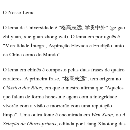
O Nosso Lema
O lema da Universidade é “
,
” (ge gao
格高志远
学贯中外
zhi yuan, xue guan zhong wai).
O lema em português é
“
Moralidade Íntegra, Aspiração Elevada e Erudição tanto
da China como do Mundo”
.
O lema em chinês é composto pelas duas frases de quatro
carateres. A primeira frase, “
”, tem origem no
格高志远
Clássico dos Ritos
, em que o mestre afirma que “Aqueles
que falam de forma honesta e agem com a integridade
viverão com a visão e morrerão com uma reputação
limpa”. Uma outra fonte é encontrada em
Wen Xuan
, ou
A
Seleção de Obras-primas
, editada por Liang Xiaotong das