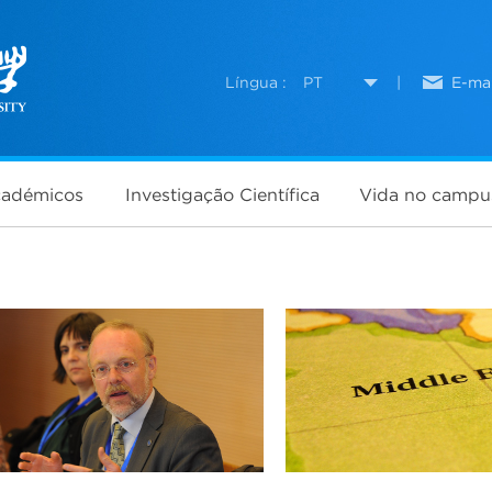
Língua :
PT
|
E-mai
cadémicos
Investigação Científica
Vida no campu