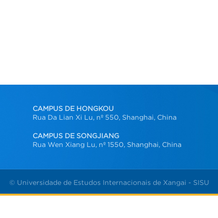
CAMPUS DE HONGKOU
Rua Da Lian Xi Lu, nº 550, Shanghai, China
CAMPUS DE SONGJIANG
Rua Wen Xiang Lu, nº 1550, Shanghai, China
© Universidade de Estudos Internacionais de Xangai - SISU