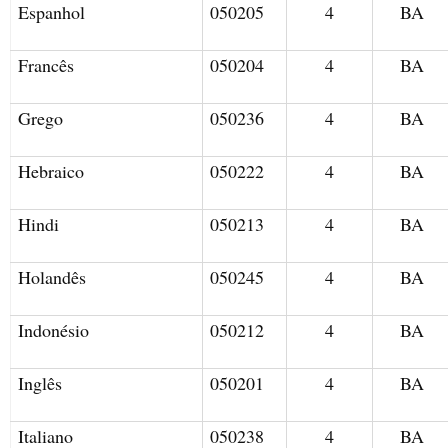
Espanhol
050205
4
BA
Francês
050204
4
BA
Grego
050236
4
BA
Hebraico
050222
4
BA
Hindi
050213
4
BA
Holandês
050245
4
BA
Indonésio
050212
4
BA
Inglês
050201
4
BA
Italiano
050238
4
BA