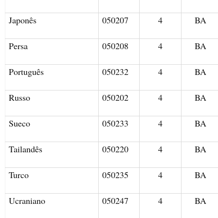
Japonês
050207
4
BA
Persa
050208
4
BA
Português
050232
4
BA
Russo
050202
4
BA
Sueco
050233
4
BA
Tailandês
050220
4
BA
Turco
050235
4
BA
Ucraniano
050247
4
BA