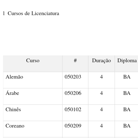
Cursos de Licenciatura
l
Curso
#
Duração
Diploma
Alemão
050203
4
BA
Árabe
050206
4
BA
Chinês
050102
4
BA
Coreano
050209
4
BA