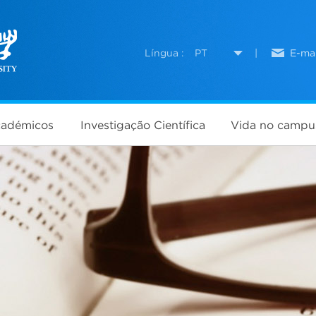
Língua :
PT
|
E-mai
cadémicos
Investigação Científica
Vida no campu