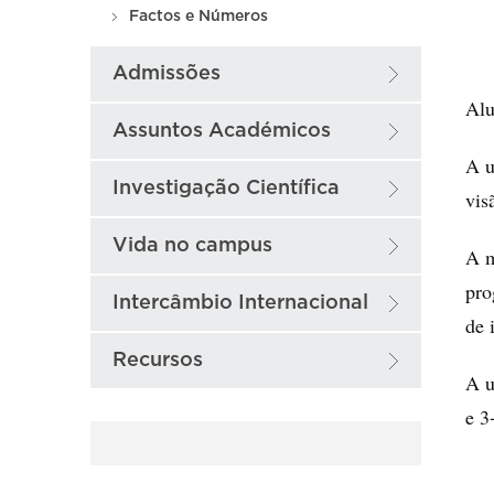
Factos e Números
Admissões
Alu
Assuntos Académicos
A u
Investigação Científica
vis
Vida no campus
A m
pro
Intercâmbio Internacional
de 
Recursos
A u
e 3