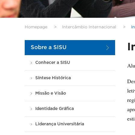
Homepage
>
Intercâmbio Internacional
>
I
I
Sobre a SISU
Conhecer a SISU
Alu
Síntese Histórica
Des
let
Missão e Visão
reg
apr
Identidade Gráfica
est
Liderança Universitária