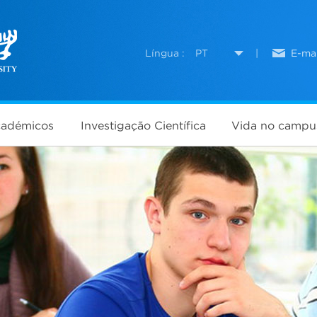
Língua :
PT
|
E-mai
cadémicos
Investigação Científica
Vida no campu