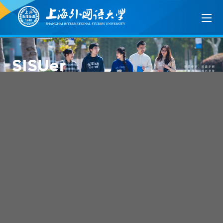
SISUer
PRESIDENTE DA
REPÚBLICA
PORTUGUESA VEM À
SISU
Marcelo Rebelo de Sousa visitou a SISU,
com o objetivo de conversar com os