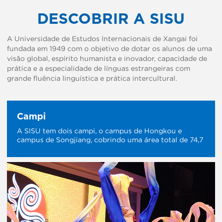
DESCOBRIR A SISU
A Universidade de Estudos Internacionais de Xangai foi
fundada em 1949 com o objetivo de dotar os alunos de uma
visão global, espírito humanista e inovador, capacidade de
prática e a especialidade de línguas estrangeiras com
grande fluência linguística e prática intercultural.
Campi
A SISU tem dois campi, o campus de Hongkou e
campus de Songjiang, cobrindo uma área total de 74,7
hectares. Os dois campi estão intimamente
relacionados, ainda que possuam características
distintas.