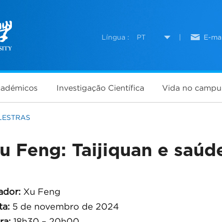
Língua :
PT
|
E-mai
cadémicos
Investigação Científica
Vida no campu
LESTRAS
u Feng: Taijiquan e saúd
ador:
Xu Feng
ta:
5 de novembro de 2024
ra:
18h30 – 20h00