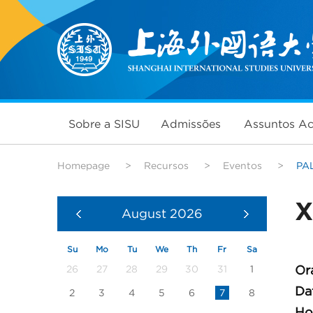
Sobre a SISU
Admissões
Assuntos A
Homepage
>
Recursos
>
Eventos
>
PA
X
August
2026
Su
Mo
Tu
We
Th
Fr
Sa
26
27
28
29
30
31
1
Or
Da
2
3
4
5
6
7
8
Ho